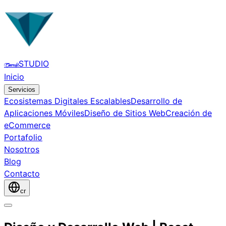
STUDIO
Emerald
Inicio
Servicios
Ecosistemas Digitales Escalables
Desarrollo de
Aplicaciones Móviles
Diseño de Sitios Web
Creación de
eCommerce
Portafolio
Nosotros
Blog
Contacto
cr